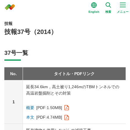
English
検索
メニュー
技報
技報37号（2014）
37号一覧
No.
タイトル・PDFリンク
延長34.6km，高土被り1,246mのTBMトンネルでの
高温岩盤掘削とその対策
1
概要
[PDF:1.50MB]
本文
[PDF:4.74MB]