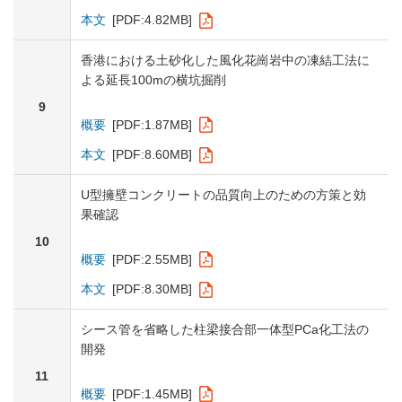
本文
[PDF:4.82MB]
香港における土砂化した風化花崗岩中の凍結工法に
よる延長100mの横坑掘削
9
概要
[PDF:1.87MB]
本文
[PDF:8.60MB]
U型擁壁コンクリートの品質向上のための方策と効
果確認
10
概要
[PDF:2.55MB]
本文
[PDF:8.30MB]
シース管を省略した柱梁接合部一体型PCa化工法の
開発
11
概要
[PDF:1.45MB]