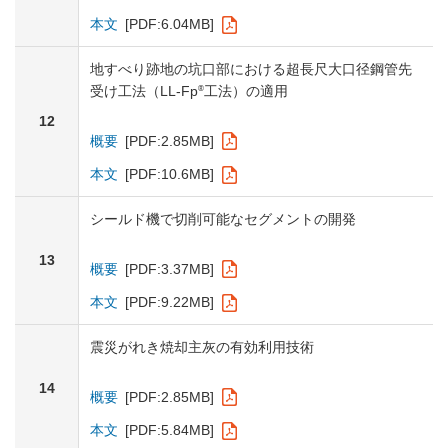
本文
[PDF:6.04MB]
地すべり跡地の坑口部における超長尺大口径鋼管先
®
受け工法（LL-Fp
工法）の適用
12
概要
[PDF:2.85MB]
本文
[PDF:10.6MB]
シールド機で切削可能なセグメントの開発
13
概要
[PDF:3.37MB]
本文
[PDF:9.22MB]
震災がれき焼却主灰の有効利用技術
14
概要
[PDF:2.85MB]
本文
[PDF:5.84MB]